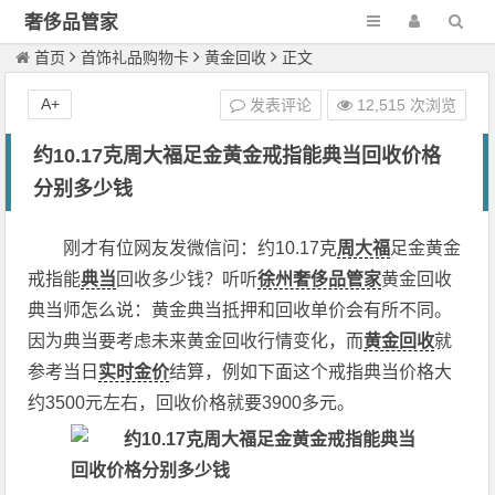
奢侈品管家
首页
首饰礼品购物卡
黄金回收
正文
A+
发表评论
12,515 次浏览
约10.17克周大福足金黄金戒指能典当回收价格
分别多少钱
刚才有位网友发微信问：约10.17克
周大福
足金黄金
戒指能
典当
回收多少钱？听听
徐州奢侈品管家
黄金回收
典当师怎么说：黄金典当抵押和回收单价会有所不同。
因为典当要考虑未来黄金回收行情变化，而
黄金回收
就
参考当日
实时金价
结算，例如下面这个戒指典当价格大
约3500元左右，回收价格就要3900多元。