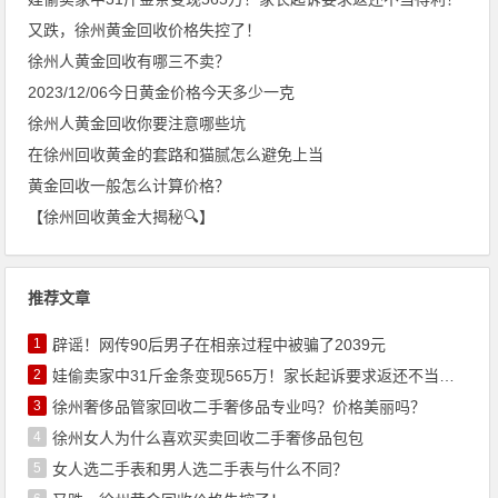
又跌，徐州黄金回收价格失控了！
徐州人黄金回收有哪三不卖？
2023/12/06今日黄金价格今天多少一克
徐州人黄金回收你要注意哪些坑
在徐州回收黄金的套路和猫腻怎么避免上当
黄金回收一般怎么计算价格？
【徐州回收黄金大揭秘🔍】
推荐文章
1
辟谣！网传90后男子在相亲过程中被骗了2039元
2
娃偷卖家中31斤金条变现565万！家长起诉要求返还不当得利！
3
徐州奢侈品管家回收二手奢侈品专业吗？价格美丽吗？
4
徐州女人为什么喜欢买卖回收二手奢侈品包包
5
女人选二手表和男人选二手表与什么不同？