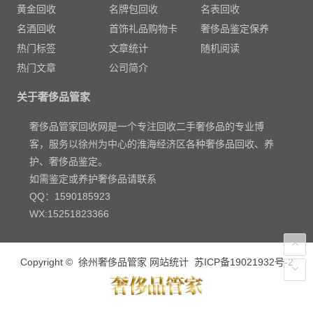
黄金回收
名牌包回收
名表回收
名酒回收
首饰礼品购物卡
奢侈品鉴定保养
热门标签
文章统计
随机阅读
热门文章
公司简介
关于奢侈品管家
奢侈品管家回收网是一个专注回收二手奢侈品的专业博
客，服务以徐州为中心的淮海经济区各种奢侈品回收、养
护、奢侈品鉴定。
如需鉴定或养护奢侈品请联系
QQ：1590185923
WX:15251823366
Copyright ©
徐州奢侈品管家
网站统计
苏ICP备19021932号-2