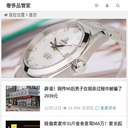
奢侈品管家
现在位置
首页
辟谣！网传90后男子在相亲过程中被骗了
2039元
12月12日
16,994 次浏览
发表评论
娃偷卖家中31斤金条变现565万！家长起