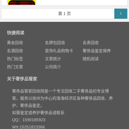
文章导航
第
1
页
快捷阅读
黄金回收
名牌包回收
名表回收
名酒回收
首饰礼品购物卡
奢侈品鉴定保养
热门标签
文章统计
随机阅读
热门文章
公司简介
关于奢侈品管家
奢侈品管家回收网是一个专注回收二手奢侈品的专业博
客，服务以徐州为中心的淮海经济区各种奢侈品回收、养
护、奢侈品鉴定。
如需鉴定或养护奢侈品请联系
QQ：1590185923
WX:15251823366