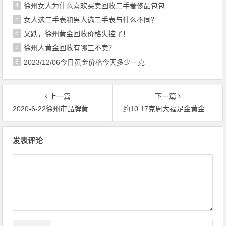
4
徐州女人为什么喜欢买卖回收二手奢侈品包包
5
女人选二手表和男人选二手表与什么不同？
6
又跌，徐州黄金回收价格失控了！
7
徐州人黄金回收有哪三不卖？
8
2023/12/06今日黄金价格今天多少一克
上一篇
下一篇
2020-6-22徐州市品牌黄金最新价格排行榜
约10.17克周大福足金黄金戒指能典当回收价格分别多少钱
文章导航
发表评论