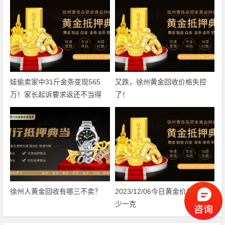
娃偷卖家中31斤金条变现565
又跌，徐州黄金回收价格失控
万！家长起诉要求返还不当得
了！
利！
徐州人黄金回收有哪三不卖？
2023/12/06今日黄金价格今天多
少一克