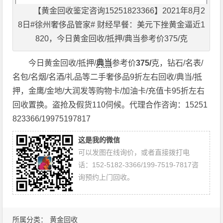
【黄金回收鉴定咨询15251823366】2021年8月2
8日#徐州奢侈品管家# 财经早餐：美元下挫黄金逼近1
820，今日黄金回收/抵押/典当参考价375/克
今日黄金回收/抵押/
典当
参考价
375/
克，钻石/名表/
名包/名烟/名酒/礼品等二手奢侈品9折左右回收/典当/抵
押，金鹰/金地/大润发等购物卡/加油卡/充值卡95折左右
回收置换。盗抢及假货110伺候。代理合作咨询：15251
823366/19975197817
这是我的微信
可以发图在线询价，或者直接拨打电
话：152-5182-3366/199-7519-7817咨
询预约上门回收。
所属分类：
黄金回收