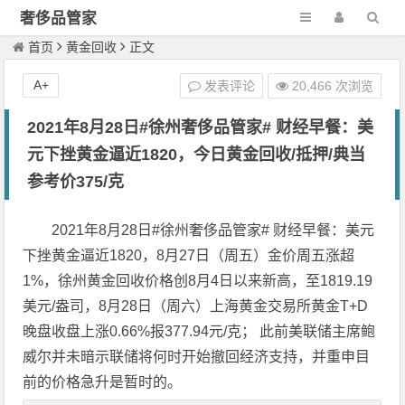
奢侈品管家
首页
黄金回收
正文
A+
发表评论
20,466 次浏览
2021年8月28日#徐州奢侈品管家# 财经早餐：美
元下挫黄金逼近1820，今日黄金回收/抵押/典当
参考价375/克
2021年8月28日#徐州奢侈品管家# 财经早餐：美元
下挫黄金逼近1820，8月27日（周五）金价周五涨超
1%，徐州
黄金回收价格
创8月4日以来新高，至1819.19
美元/盎司，8月28日（周六）上海黄金交易所黄金T+D
晚盘收盘上涨0.66%报377.94元/克； 此前美联储主席鲍
威尔并未暗示联储将何时开始撤回经济支持，并重申目
前的价格急升是暂时的。