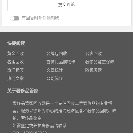
有回复时邮件通知我
快捷阅读
黄金回收
名牌包回收
名表回收
名酒回收
首饰礼品购物卡
奢侈品鉴定保养
热门标签
文章统计
随机阅读
热门文章
公司简介
关于奢侈品管家
奢侈品管家回收网是一个专注回收二手奢侈品的专业博
客，服务以徐州为中心的淮海经济区各种奢侈品回收、养
护、奢侈品鉴定。
如需鉴定或养护奢侈品请联系
QQ：1590185923