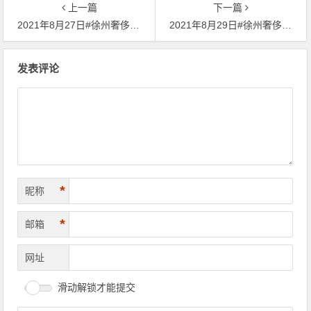
上一篇
下一篇
2021年8月27日#徐州奢侈品管家# 财经早餐：徐州黄金回收价格基本持稳，今日黄金回收/抵押/典当参考价372/克
2021年8月29日#徐州奢侈品管家# 金市周评：过去一周黄金周线三连阳，今日黄金回收/抵押/典当参考价375/克
文章导航
发表评论
*
昵称
*
邮箱
网址
滑动解锁才能提交