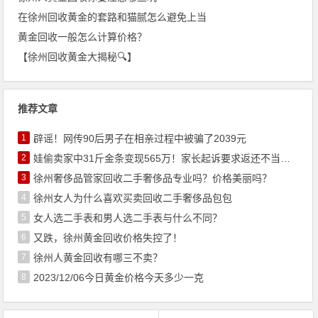
在徐州回收黄金的套路和猫腻怎么避免上当
黄金回收一般怎么计算价格？
【徐州回收黄金大揭秘🔍】
推荐文章
1
辟谣！网传90后男子在相亲过程中被骗了2039元
2
娃偷卖家中31斤金条变现565万！家长起诉要求返还不当得利！
3
徐州奢侈品管家回收二手奢侈品专业吗？价格美丽吗？
4
徐州女人为什么喜欢买卖回收二手奢侈品包包
5
女人选二手表和男人选二手表与什么不同？
6
又跌，徐州黄金回收价格失控了！
7
徐州人黄金回收有哪三不卖？
8
2023/12/06今日黄金价格今天多少一克