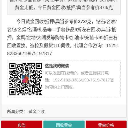
黄金走低，今日黄金回收/抵押/典当参考价373/克
今日黄金回收/抵押/
典当
参考价
373
/克，钻石/名表/
名包/名烟/名酒/礼品等二手奢侈品9折左右回收/典当/抵
押，金鹰/金地/大润发等购物卡/加油卡/充值卡95折左右
回收置换。盗抢及假货110伺候。代理合作咨询：15251
823366/19975197817
这是我的微信
可以发图在线询价，或者直接拨打电
话：152-5182-3366/199-7519-7817咨
询预约上门回收。
所属分类：
黄金回收
典当
回收黄金
黄金价格