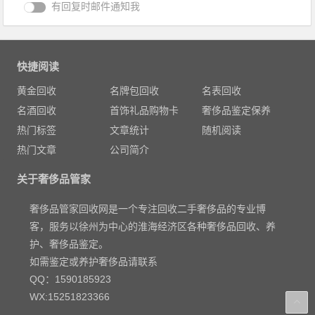
有回复时邮件通知我
快捷阅读
黄金回收
名牌包回收
名表回收
名酒回收
首饰礼品购物卡
奢侈品鉴定保养
热门标签
文章统计
随机阅读
热门文章
公司简介
关于奢侈品管家
奢侈品管家回收网是一个专注回收二手奢侈品的专业博
客，服务以徐州为中心的淮海经济区各种奢侈品回收、养
护、奢侈品鉴定。
如需鉴定或养护奢侈品请联系
QQ：1590185923
WX:15251823366