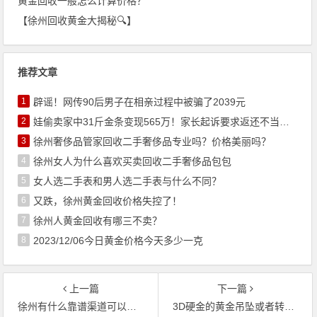
黄金回收一般怎么计算价格？
【徐州回收黄金大揭秘🔍】
推荐文章
1
辟谣！网传90后男子在相亲过程中被骗了2039元
2
娃偷卖家中31斤金条变现565万！家长起诉要求返还不当得利！
3
徐州奢侈品管家回收二手奢侈品专业吗？价格美丽吗？
4
徐州女人为什么喜欢买卖回收二手奢侈品包包
5
女人选二手表和男人选二手表与什么不同？
6
又跌，徐州黄金回收价格失控了！
7
徐州人黄金回收有哪三不卖？
8
2023/12/06今日黄金价格今天多少一克
上一篇
下一篇
徐州有什么靠谱渠道可以回收二手黄金首饰？
3D硬金的黄金吊坠或者转运珠表面出现白色、黑色斑点什么原因引起的？