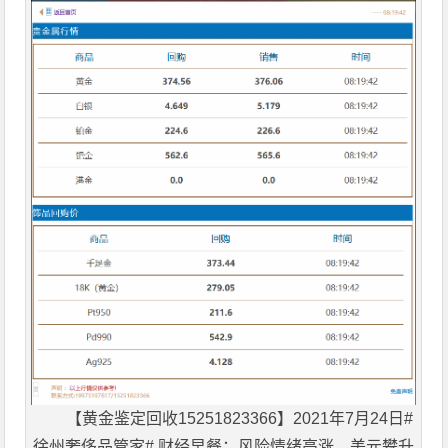
【黄金鉴定回收15251823366】2021年7月24日#
徐州奢侈品管家# 财经早餐：风险情绪高涨，美元攀升