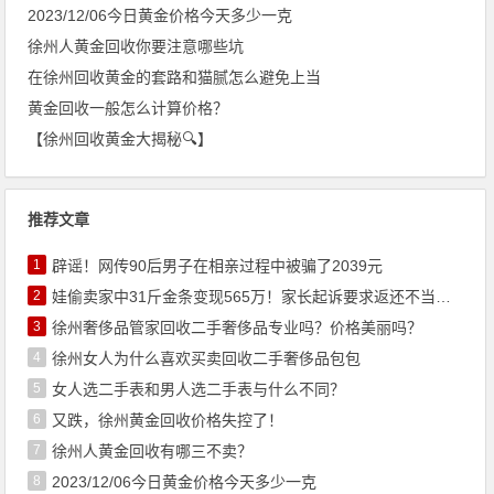
2023/12/06今日黄金价格今天多少一克
徐州人黄金回收你要注意哪些坑
在徐州回收黄金的套路和猫腻怎么避免上当
黄金回收一般怎么计算价格？
【徐州回收黄金大揭秘🔍】
推荐文章
1
辟谣！网传90后男子在相亲过程中被骗了2039元
2
娃偷卖家中31斤金条变现565万！家长起诉要求返还不当得利！
3
徐州奢侈品管家回收二手奢侈品专业吗？价格美丽吗？
4
徐州女人为什么喜欢买卖回收二手奢侈品包包
5
女人选二手表和男人选二手表与什么不同？
6
又跌，徐州黄金回收价格失控了！
7
徐州人黄金回收有哪三不卖？
8
2023/12/06今日黄金价格今天多少一克