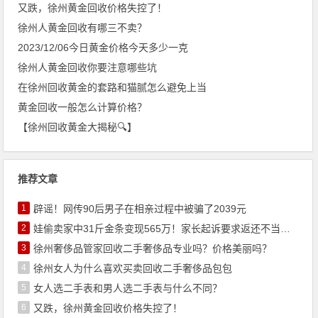
又跌，徐州黄金回收价格失控了！
徐州人黄金回收有哪三不卖？
2023/12/06今日黄金价格今天多少一克
徐州人黄金回收你要注意哪些坑
在徐州回收黄金的套路和猫腻怎么避免上当
黄金回收一般怎么计算价格？
【徐州回收黄金大揭秘🔍】
推荐文章
1
辟谣！网传90后男子在相亲过程中被骗了2039元
2
娃偷卖家中31斤金条变现565万！家长起诉要求返还不当得利！
3
徐州奢侈品管家回收二手奢侈品专业吗？价格美丽吗？
4
徐州女人为什么喜欢买卖回收二手奢侈品包包
5
女人选二手表和男人选二手表与什么不同？
6
又跌，徐州黄金回收价格失控了！