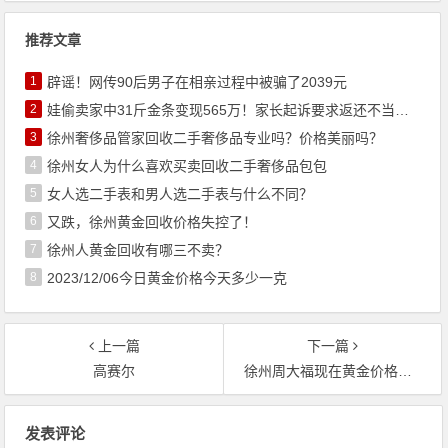
推荐文章
1
辟谣！网传90后男子在相亲过程中被骗了2039元
2
娃偷卖家中31斤金条变现565万！家长起诉要求返还不当得利！
3
徐州奢侈品管家回收二手奢侈品专业吗？价格美丽吗？
4
徐州女人为什么喜欢买卖回收二手奢侈品包包
5
女人选二手表和男人选二手表与什么不同？
6
又跌，徐州黄金回收价格失控了！
7
徐州人黄金回收有哪三不卖？
8
2023/12/06今日黄金价格今天多少一克
上一篇
下一篇
高赛尔
徐州周大福现在黄金价格今天多少一克（2020年6月21日）
文章导航
发表评论