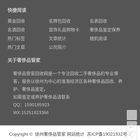
快捷阅读
黄金回收
名牌包回收
名表回收
名酒回收
首饰礼品购物卡
奢侈品鉴定保养
热门标签
文章统计
随机阅读
热门文章
公司简介
关于奢侈品管家
奢侈品管家回收网是一个专注回收二手奢侈品的专业博
客，服务以徐州为中心的淮海经济区各种奢侈品回收、养
护、奢侈品鉴定。
如需鉴定或养护奢侈品请联系
QQ：1590185923
WX:15251823366
Copyright ©
徐州奢侈品管家
网站统计
苏ICP备19021932号-2