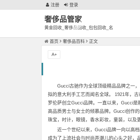
注册
登录
奢侈品管家
黄金回收_奢侈品回收_包包回收_名
表回收_徐州奢侈品鉴定回收中心
首页
奢侈品百科
正文
A+
Gucci古驰作为全球顶级精品品牌之一
拟的意大利手工艺而闻名全球。 1921年，古奇欧·
罗伦萨创立Gucci品牌。一直以来，Gucc
高品质男士与女士的倾慕品牌。Gucci创
珠宝，时计，眼镜，香水彩妆，童装，以及
近一个世纪以来，Gucci品牌一向以高
成为了上流社会与时尚弄潮儿的心头之好，