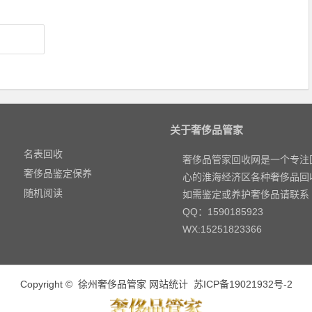
关于奢侈品管家
名表回收
奢侈品管家回收网是一个专注
奢侈品鉴定保养
心的淮海经济区各种奢侈品回
随机阅读
如需鉴定或养护奢侈品请联系
QQ：1590185923
WX:15251823366
Copyright ©
徐州奢侈品管家
网站统计
苏ICP备19021932号-2