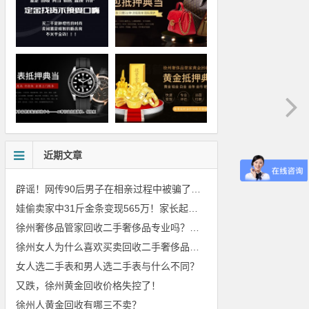
近期文章
辟谣！网传90后男子在相亲过程中被骗了2039元
娃偷卖家中31斤金条变现565万！家长起诉要求返还不当得利！
徐州奢侈品管家回收二手奢侈品专业吗？价格美丽吗？
徐州女人为什么喜欢买卖回收二手奢侈品包包
女人选二手表和男人选二手表与什么不同？
又跌，徐州黄金回收价格失控了！
徐州人黄金回收有哪三不卖？