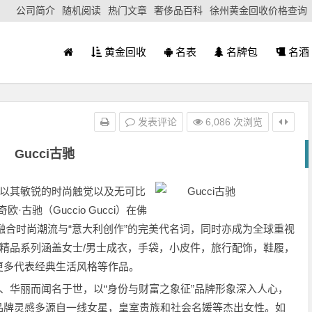
公司简介
随机阅读
热门文章
奢侈品百科
徐州黄金回收价格查询
黄金回收
名表
名牌包
名酒
发表评论
6,086 次浏览
Gucci古驰
，以其敏锐的时尚触觉以及
无可比
古驰（Guccio Gucci）在佛
i是融合时尚潮流与“意大利创作”的完美代名词，同时亦成为全球重视
作的精品系列涵盖女士/男士成衣，手袋，小皮件，旅行配饰，鞋履，
更多代表经典生活风格等作品。
档、华丽而闻名于世，以“身份与财富之象征”品牌形象深入人心，
品牌灵感多源自一线女星，皇室贵族和社会名媛等杰出女性。如