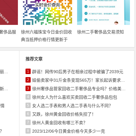
奢侈品服
徐州六福珠宝今日金价回收
徐州二手奢侈品交易须知
典当抵押价格行情更新于
2022/6/12 13:39:02
推荐文章
徐州奢侈品管家回收二手奢侈品专业吗？价格美丽吗？
1
辟谣！网传90后男子在相亲过程中被骗了2039元
2
娃偷卖家中31斤金条变现565万！家长起诉要求返还不当得利！
徐州六福珠宝今日金价回收典当抵押价格行情更新于2022/6/12 13:39:02
3
徐州奢侈品管家回收二手奢侈品专业吗？价格美丽吗？
4
徐州女人为什么喜欢买卖回收二手奢侈品包包
行情
5
女人选二手表和男人选二手表与什么不同？
6
又跌，徐州黄金回收价格失控了！
7
徐州人黄金回收有哪三不卖？
？
8
2023/12/06今日黄金价格今天多少一克