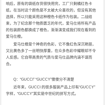
响后，原有的袋纸存货很快用完，工厂只剩橘红色卡
纸，在当时这个颜色是不太被大众喜欢的，但没有其他
选择，所以只能采用这种橙色卡纸作为包装。二战结
束，为了纪念那个物质匮乏的年代，爱马仕将所有产品
的包装颜色都换成了橙色，渐渐演变成我们现在看到的
爱马仕橙。
爱马仕橙是个神奇的色彩，它不像红色深沉艳丽，
又比黄色多了一丝明快厚重，在众多色彩中耀眼却不令
人反感。它自带高贵的气质与爱马仕品牌内涵不谋而
合。
Q：“GUCCI” “GUCCY”傻傻分不清楚
近年来，GUCCI 的很多服装产品上印有“GUCCY”
字样，“GUCCY”其实是中世纪的拼写方式。