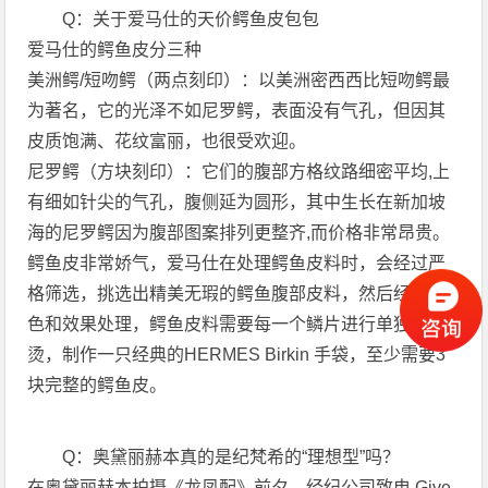
Q：关于爱马仕的天价鳄鱼皮包包
爱马仕的鳄鱼皮分三种
美洲鳄/短吻鳄（两点刻印）：以美洲密西西比短吻鳄最
为著名，它的光泽不如尼罗鳄，表面没有气孔，但因其
皮质饱满、花纹富丽，也很受欢迎。
尼罗鳄（方块刻印）：它们的腹部方格纹路细密平均,上
有细如针尖的气孔，腹侧延为圆形，其中生长在新加坡
海的尼罗鳄因为腹部图案排列更整齐,而价格非常昂贵。
鳄鱼皮非常娇气，爱马仕在处理鳄鱼皮料时，会经过严
格筛选，挑选出精美无瑕的鳄鱼腹部皮料，然后经过染
色和效果处理，鳄鱼皮料需要每一个鳞片进行单独熨
烫，制作一只经典的HERMES Birkin 手袋，至少需要3
块完整的鳄鱼皮。
Q：奥黛丽赫本真的是纪梵希的“理想型”吗？
在奥黛丽赫本拍摄《龙凤配》前夕，经纪公司致电 Give