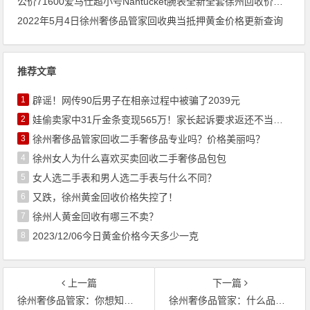
公价71600爱马仕超小号Nantucket腕表全新全套徐州回收价格行情几折？
2022年5月4日徐州奢侈品管家回收典当抵押黄金价格更新查询
推荐文章
1
辟谣！网传90后男子在相亲过程中被骗了2039元
2
娃偷卖家中31斤金条变现565万！家长起诉要求返还不当得利！
3
徐州奢侈品管家回收二手奢侈品专业吗？价格美丽吗？
4
徐州女人为什么喜欢买卖回收二手奢侈品包包
5
女人选二手表和男人选二手表与什么不同？
6
又跌，徐州黄金回收价格失控了！
7
徐州人黄金回收有哪三不卖？
8
2023/12/06今日黄金价格今天多少一克
上一篇
下一篇
徐州奢侈品管家：你想知道的奢侈品包包回收价格
徐州奢侈品管家：什么品牌的手表可以回收？达到什么价位的手表可以回收？