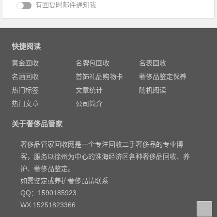
有回复时邮件通知我
快捷阅读
黄金回收
名牌包回收
名表回收
名酒回收
首饰礼品购物卡
奢侈品鉴定保养
热门标签
文章统计
随机阅读
热门文章
公司简介
关于奢侈品管家
奢侈品管家回收网是一个专注回收二手奢侈品的专业博
客，服务以徐州为中心的淮海经济区各种奢侈品回收、养
护、奢侈品鉴定。
如需鉴定或养护奢侈品请联系
QQ：1590185923
WX:15251823366