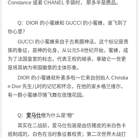
Constance 或者 CHANEL 手袋时， 那多半是赝品。
Q：DIOR 的小蜜蜂和 GUCCI 的小蜜蜂，谁飞到了
你心里？
GUCCI 的小蜜蜂来自于古希腊神话，这个标记是贵
族的象征，是神的化身，从公元5-8世纪开始，蜜蜂，成
为了法国皇室的标志，代表王权的继承，拿破仑一世更
是将其纳为帝国徽章的主体形象。
DIOR 的小蜜蜂就朴素多啦～它来自创始人 Christia
n Dior 先生儿时的记忆和怀念，在他的家乡格兰维尔，
有一群小蜜蜂尽情飞舞在玫瑰花园。
Q：
爱马仕
橙为什么是“橙”
其实在二战前，爱马仕包装是由仿猪皮的米白色卡
纸制成的，白色在当时象征着权贵；第二次世界大战打