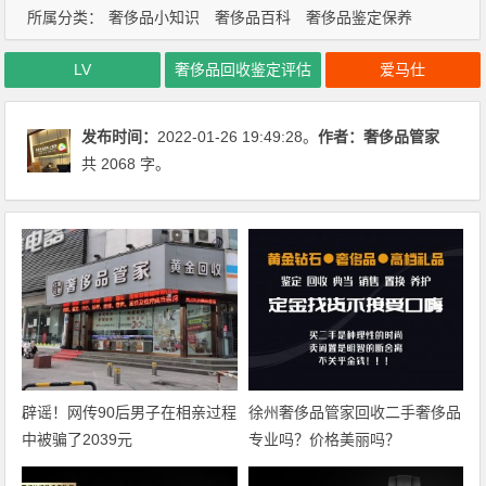
所属分类：
奢侈品小知识
奢侈品百科
奢侈品鉴定保养
LV
奢侈品回收鉴定评估
爱马仕
发布时间：
2022-01-26 19:49:28。
作者：
奢侈品管家
共 2068 字。
辟谣！网传90后男子在相亲过程
徐州奢侈品管家回收二手奢侈品
中被骗了2039元
专业吗？价格美丽吗？