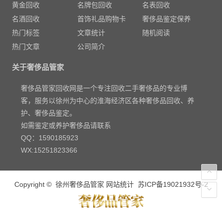
黄金回收
名牌包回收
名表回收
名酒回收
首饰礼品购物卡
奢侈品鉴定保养
热门标签
文章统计
随机阅读
热门文章
公司简介
关于奢侈品管家
奢侈品管家回收网是一个专注回收二手奢侈品的专业博
客，服务以徐州为中心的淮海经济区各种奢侈品回收、养
护、奢侈品鉴定。
如需鉴定或养护奢侈品请联系
QQ：1590185923
WX:15251823366
Copyright ©
徐州奢侈品管家
网站统计
苏ICP备19021932号-2