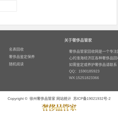
关于奢侈品管家
名表回收
奢侈品管家回收网是一个专注
奢侈品鉴定保养
心的淮海经济区各种奢侈品回
随机阅读
如需鉴定或养护奢侈品请联系
QQ：1590185923
WX:15251823366
Copyright ©
徐州奢侈品管家
网站统计
苏ICP备19021932号-2