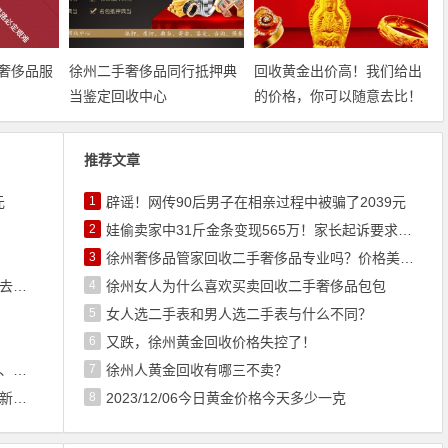
奢侈品服
徐州二手奢侈品同行抵押典
回收黄金出价高！我们给出
当鉴定回收中心
的价格，你可以随意去比！
推荐文章
元
1
辟谣！网传90后男子在相亲过程中被骗了2039元
2
娃偷卖家中31斤金条变现565万！家长起诉要求返还不当得利！
3
徐州奢侈品管家回收二手奢侈品专业吗？价格美丽吗？
回收黄金出价高！我们给出的价格，你可以随意去比！
4
徐州女人为什么喜欢买卖回收二手奢侈品包包
5
女人选二手表和男人选二手表与什么不同？
6
又跌，徐州黄金回收价格失控了！
买二手奢侈品是种理性的时尚，卖闲置黄金钻石、奢侈品、高档礼品是明智的断舍离
7
徐州人黄金回收有哪三不卖？
徐州六福珠宝今日金价回收典当抵押价格行情更新于2022/6/12 13:39:02
8
2023/12/06今日黄金价格今天多少一克