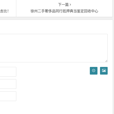
下一篇
意去比！
徐州二手奢侈品同行抵押典当鉴定回收中心