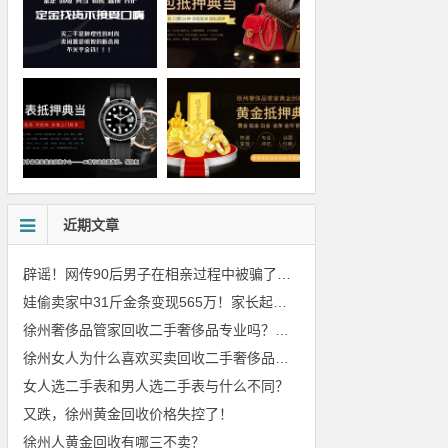
近期文章
辟谣！网传90后男子在相亲过程中被骗了2039元
娃偷卖家中31斤金条变现565万！家长起诉要求返还不当得利！
徐州奢侈品管家回收二手奢侈品专业吗？价格美丽吗？
徐州女人为什么喜欢买卖回收二手奢侈品包包
女人选二手表和男人选二手表与什么不同？
又跌，徐州黄金回收价格失控了！
徐州人黄金回收有哪三不卖？