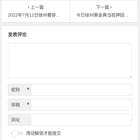
上一篇
下一篇
2022年7月12日徐州奢侈品管家回收典当抵押黄金价格早知道
今日徐州黄金典当抵押回收价格多少钱一克？(2022年10月28日)
文章导航
发表评论
*
昵称
*
邮箱
网址
滑动解锁才能提交