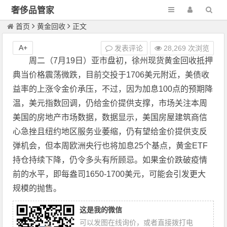
奢侈品管家
首页
黄金回收
正文
A+
发表评论
28,269 次浏览
周二（7月19日）亚市盘初，徐州现货黄金回收抵押
典当价格震荡微跌，目前交投于1706美元附近，美债收
益率的上涨令金价承压，不过，因为加息100点的预期降
温，美元指数回调，仍给金价提供支撑，市场关注本周
美国的房地产市场数据，数据显示，美国房屋建筑商信
心急挫且纽约地区服务业萎缩，仍有望给金价提供支反
弹机会，但本周欧洲央行也将加息25个基点，黄金ETF
持仓持续下降，仍令多头有所顾忌。如果金价跌破疫情
前的水平，即每盎司1650-1700美元，可能会引发更大
规模的抛售。
这是我的微信
可以发图在线询价，或者直接拨打电