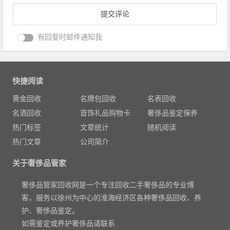
有回复时邮件通知我
快捷阅读
黄金回收
名牌包回收
名表回收
名酒回收
首饰礼品购物卡
奢侈品鉴定保养
热门标签
文章统计
随机阅读
热门文章
公司简介
关于奢侈品管家
奢侈品管家回收网是一个专注回收二手奢侈品的专业博
客，服务以徐州为中心的淮海经济区各种奢侈品回收、养
护、奢侈品鉴定。
如需鉴定或养护奢侈品请联系