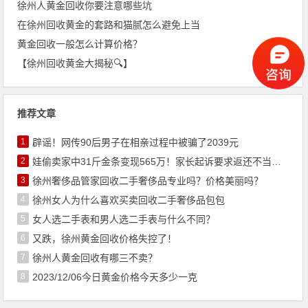
徐州人黄金回收你要注意哪些坑
在徐州回收黄金的套路和猫腻怎么避免上当
黄金回收一般怎么计算价格？
【徐州回收黄金大揭秘🔍】
推荐文章
1
辟谣！网传90后男子在相亲过程中被骗了2039元
2
娃偷卖家中31斤金条变现565万！家长起诉要求返还不当得利！
3
徐州奢侈品管家回收二手奢侈品专业吗？价格美丽吗？
4
徐州女人为什么喜欢买卖回收二手奢侈品包包
5
女人选二手表和男人选二手表与什么不同？
6
又跌，徐州黄金回收价格失控了！
7
徐州人黄金回收有哪三不卖？
8
2023/12/06今日黄金价格今天多少一克