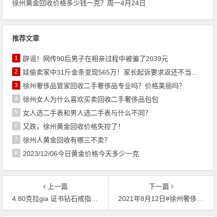
徐州黄金回收价格多少钱一克？周一4月24日
推荐文章
1
辟谣！网传90后男子在相亲过程中被骗了2039元
2
娃偷卖家中31斤金条变现565万！家长起诉要求返还不当得利！
3
徐州奢侈品管家回收二手奢侈品专业吗？价格美丽吗？
4
徐州女人为什么喜欢买卖回收二手奢侈品包包
5
女人选二手表和男人选二手表与什么不同？
6
又跌，徐州黄金回收价格失控了！
7
徐州人黄金回收有哪三不卖？
8
2023/12/06今日黄金价格今天多少一克
上一篇
下一篇
4.80克拉gia 证书钻石戒指 典当回收抵押参考价格USD 40,000 – USD 60,000
2021年8月12日#徐州奢侈品管家# 财经早餐：CPI升势放缓，美元走低黄金反弹！今日黄金回收/抵押/典当参考价364/克