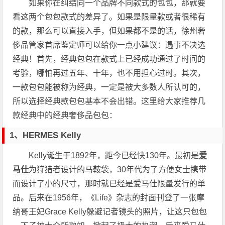
如果你在纠结同一个品牌不同款式的包包，那就要
看这两个包包款式的差异了。如果是限量款或者很稀有
的款，那么可以直接入手，但如果都不是的话，徐州奢
侈品管家首席鉴定师可以给你一点小建议：遇事不决选
经典！首先，经典包包在款式上已经成功通过了时间的
考验，哪怕再过五年、十年，也不用担心过时。其次，
一款包包能被称为经典，一定是被大多数人所认可的，
所以选择经典款包包基本不会出错。这里给大家推荐几
款经典中的经典奢侈品包包：
1、
HERMES
Kelly
Kelly诞生于1892年，距今已经快130年。最初是
爱
马仕
为狩猎者设计的马鞍袋，30年代为了方便女士携带
而设计了小的尺寸，那时就已经是爱马仕限量发行的单
品。后来在1956年，《Life》杂志的封面刊登了一张摩
纳哥王妃Grace Kelly躲避记者镜头的照片，让这只包包