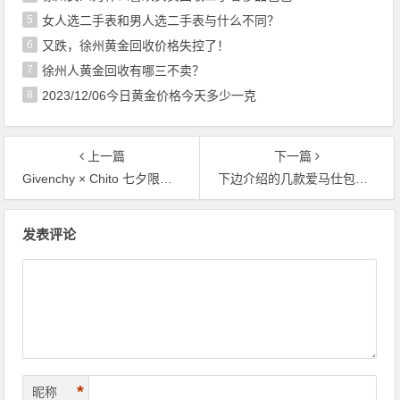
5
女人选二手表和男人选二手表与什么不同？
6
又跌，徐州黄金回收价格失控了！
7
徐州人黄金回收有哪三不卖？
8
2023/12/06今日黄金价格今天多少一克
上一篇
下一篇
Givenchy × Chito 七夕限定系列包包和配饰：心形包，爱情锁可以回收吗
下边介绍的几款爱马仕包包，你最喜欢哪个呢？（单选）
文章导航
发表评论
*
昵称