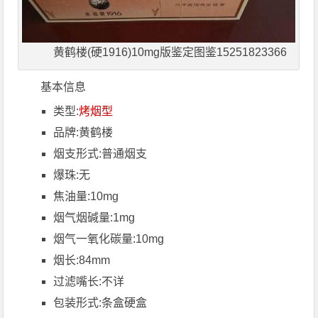
黄鹤楼(硬1916)10mg版鉴定图鉴15251823366
基本信息
类型:
烤烟型
品牌:黄鹤楼
烟支形式:普通烟支
爆珠:无
焦油量:
10mg
烟气烟碱量:
1mg
烟气一氧化碳量:
10mg
烟长:84mm
过滤嘴长:不详
包装形式:条盒硬盒