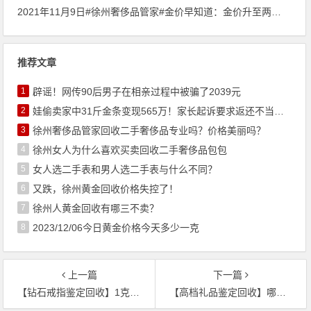
2021年11月9日#徐州奢侈品管家#金价早知道：金价升至两个月最高水平，今日黄金回收/抵押/典当参考价370.4/克
推荐文章
1
辟谣！网传90后男子在相亲过程中被骗了2039元
2
娃偷卖家中31斤金条变现565万！家长起诉要求返还不当得利！
3
徐州奢侈品管家回收二手奢侈品专业吗？价格美丽吗？
4
徐州女人为什么喜欢买卖回收二手奢侈品包包
5
女人选二手表和男人选二手表与什么不同？
6
又跌，徐州黄金回收价格失控了！
7
徐州人黄金回收有哪三不卖？
8
2023/12/06今日黄金价格今天多少一克
上一篇
下一篇
【钻石戒指鉴定回收】1克拉的钻石戒指回收价格多少？
【高档礼品鉴定回收】哪里回收阿胶 东阿阿胶回收价格多少钱一盒