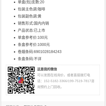
单盒(包)支数:20
包装主色调:咖啡
包装副色调:黄
销售形式:国内内销
产品状态:已上市
单盒参考价:100元
条盒参考价:1000元
卷烟条码:6901028184243
条盒条码:不详
这是我的微信
可以发图在线询价，或者直接拨打电
话：152-5182-3366/199-7519-7817咨
询预约上门回收。