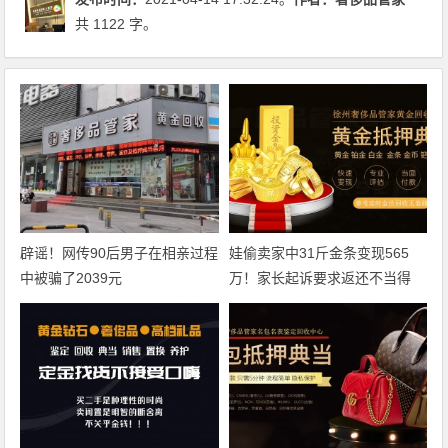
共 1122 字。
辟谣！网传90后男子在相亲过程
娃偷卖家中31斤金条变现565
中被骗了2039元
万！家长起诉要求返还不当得
利！