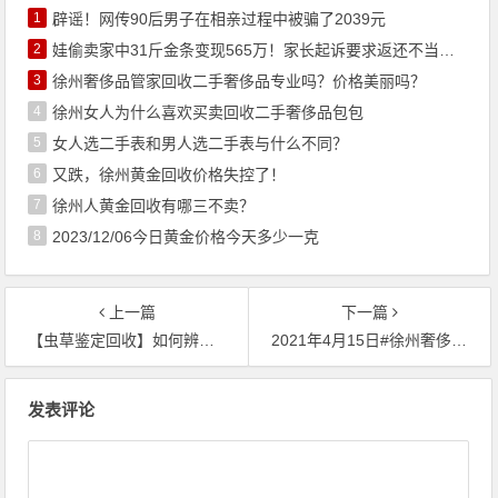
1
辟谣！网传90后男子在相亲过程中被骗了2039元
2
娃偷卖家中31斤金条变现565万！家长起诉要求返还不当得利！
3
徐州奢侈品管家回收二手奢侈品专业吗？价格美丽吗？
4
徐州女人为什么喜欢买卖回收二手奢侈品包包
5
女人选二手表和男人选二手表与什么不同？
6
又跌，徐州黄金回收价格失控了！
7
徐州人黄金回收有哪三不卖？
8
2023/12/06今日黄金价格今天多少一克
上一篇
下一篇
【虫草鉴定回收】如何辨别真假冬虫夏草
2021年4月15日#徐州奢侈品管家# 财经早餐
文章导航
发表评论