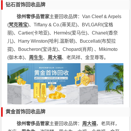
钻石首饰回收品牌
徐州奢侈品管家
主要回收品牌：Van Cleef & Arpels
(
梵克雅宝
)、Tiffany & Co.(蒂芙尼)、BVLGARI(宝格
丽)、Cartier(卡地亚)、Hermès(爱马仕)、Chanel(香奈
儿)、Harry Winston(哈利.温斯顿)、Buccellati(布契拉
提)、Boucheron(宝诗龙)、Chopard(肖邦) 、Mikimoto
(御木本)、
周生生
、
周大福
、老凤祥、金至尊等。
黄金首饰回收品牌
徐州奢侈品管家
主要回收品牌：
周大福
，老凤祥，