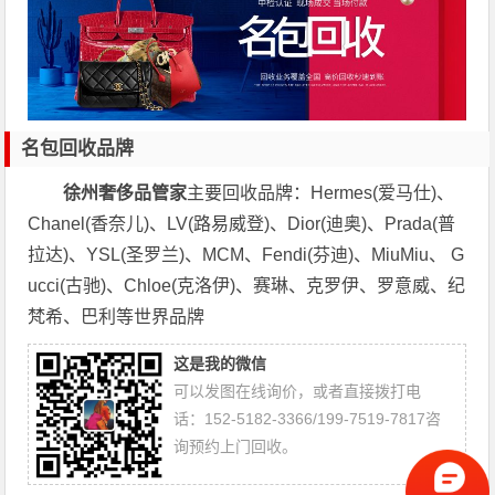
名包回收品牌
徐州奢侈品管家
主要回收品牌：Hermes(爱马仕)、
Chanel(香奈儿)、LV(路易威登)、Dior(迪奥)、Prada(普
拉达)、YSL(圣罗兰)、MCM、Fendi(芬迪)、MiuMiu、 G
ucci(古驰)、Chloe(克洛伊)、赛琳、克罗伊、罗意威、纪
梵希、巴利等世界品牌
这是我的微信
可以发图在线询价，或者直接拨打电
话：152-5182-3366/199-7519-7817咨
询预约上门回收。