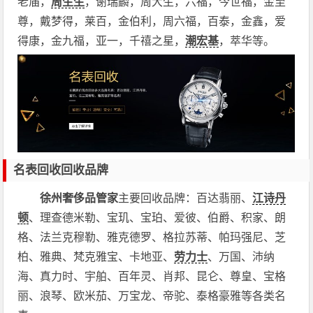
老庙，
周生生
，谢瑞麟，周大生，六福，今世福，金至
尊，戴梦得，莱百，金伯利，周六福，百泰，金鑫，爱
得康，金九福，亚一，千禧之星，
潮宏基
，萃华等。
名表回收回收品牌
徐州奢侈品管家
主要回收品牌：百达翡丽、
江诗丹
顿
、理查德米勒、宝玑、宝珀、爱彼、伯爵、积家、朗
格、法兰克穆勒、雅克德罗、格拉苏蒂、帕玛强尼、芝
柏、雅典、梵克雅宝、卡地亚、
劳力士
、万国、沛纳
海、真力时、宇舶、百年灵、肖邦、昆仑、尊皇、宝格
丽、浪琴、欧米茄、万宝龙、帝驼、泰格豪雅等各类名