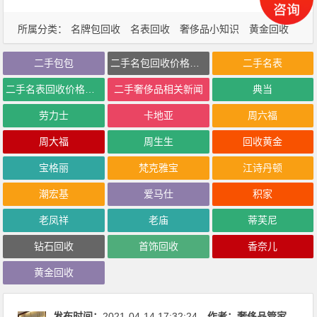
所属分类：
名牌包回收
名表回收
奢侈品小知识
黄金回收
二手包包
二手名包回收价格行情
二手名表
二手名表回收价格行情
二手奢侈品相关新闻
典当
劳力士
卡地亚
周六福
周大福
周生生
回收黄金
宝格丽
梵克雅宝
江诗丹顿
潮宏基
爱马仕
积家
老凤祥
老庙
蒂芙尼
钻石回收
首饰回收
香奈儿
黄金回收
发布时间：
2021-04-14 17:32:24。
作者：
奢侈品管家