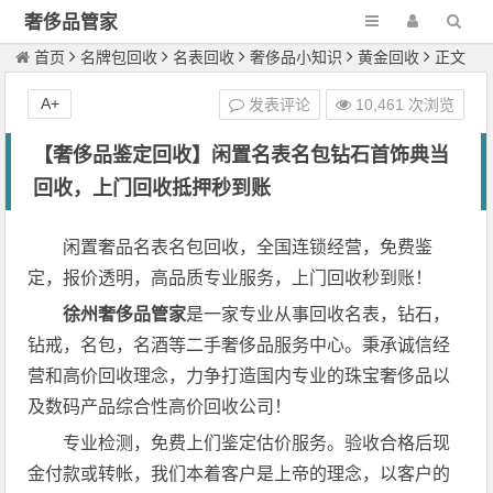
奢侈品管家
首页
名牌包回收
名表回收
奢侈品小知识
黄金回收
正文
A+
发表评论
10,461 次浏览
【奢侈品鉴定回收】闲置名表名包钻石首饰典当
回收，上门回收抵押秒到账
闲置奢品名表名包回收，全国连锁经营，免费鉴
定，报价透明，高品质专业服务，上门回收秒到账！
徐州奢侈品管家
是一家专业从事回收名表，钻石，
钻戒，名包，名酒等二手奢侈品服务中心。秉承诚信经
营和高价回收理念，力争打造国内专业的珠宝奢侈品以
及数码产品综合性高价回收公司！
专业检测，免费上们鉴定估价服务。验收合格后现
金付款或转帐，我们本着客户是上帝的理念，以客户的