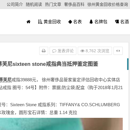
公司简介
随机阅读
热门文章
奢侈品百科
徐州黄金回收价格查询
黄金回收
名表
名牌包
名酒
发表评论
8,762 次浏览
蒂芙尼sixteen stone戒指典当抵押鉴定图鉴
蒂芙尼
戒指39888元， 徐州奢侈品管家鉴定评估回收中心实体店
钻戒指 圈号：54号】附件：票据;防尘袋;配盒（购于2018年1月21
teen Stone 戒指系列：TIFFANY& CO.SCHLUMBERG
8K玫瑰金
，
圆形
宝石详情：
总重 1.14 克拉