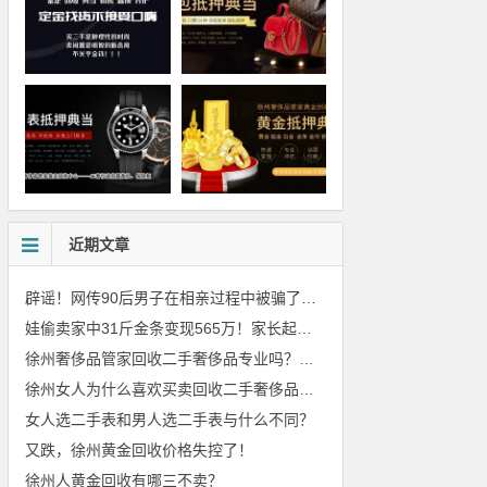
近期文章
辟谣！网传90后男子在相亲过程中被骗了2039元
娃偷卖家中31斤金条变现565万！家长起诉要求返还不当得利！
徐州奢侈品管家回收二手奢侈品专业吗？价格美丽吗？
徐州女人为什么喜欢买卖回收二手奢侈品包包
女人选二手表和男人选二手表与什么不同？
又跌，徐州黄金回收价格失控了！
徐州人黄金回收有哪三不卖？