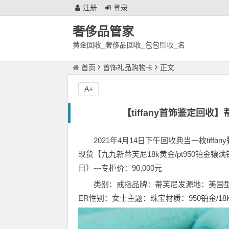
注册
登录
奢侈品管家
黄金回收_奢侈品回收_包包回收_名
表回收_徐州奢侈品鉴定回收中心
首页
首饰礼品购物卡
正文
A+
【tiffany首饰鉴定回收】
2021年4月14日下午回收典当一枚tiffany
现货【九九新蒂芙尼18k黄金/pt950铂金镶满
日）---专柜价：90,000元
类别：戒指品牌：蒂芙尼发源地：美国型号：Six
ER性别：女士主题：珠宝材质：
950铂金/1