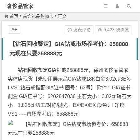
奢侈品管家
首页
首饰礼品购物卡
正文
A+
发表评论
9,423 次浏览
【钻石回收鉴定】GIA钻戒市场参考价：658888
元现在只要258888元
钻石回收
鉴定
GIA
钻戒258888元，徐州奢侈品管家
实体店现货【未使用展示品GIA钻戒18K白金3.02ct-3EX-
I-VS1钻石戒指配GIA证书 圈号：63号】 附件：GIA证书;
配盒 GIA证书号：6202847036 主石大小：3.02ct 辅石大
小：1.825ct 切工/对称/抛光：EX/EX/EX 颜色：I 净度：
VS1 -----市场参考价：658888元