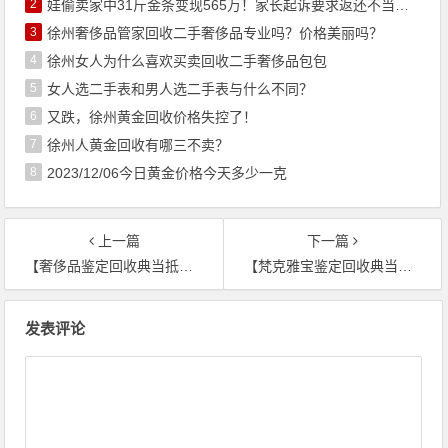
2
娃偷卖家中31斤金条变现565万！家长起诉要求返还不当得利！
3
徐州奢侈品管家回收二手奢侈品专业吗？价格美丽吗？
4
徐州女人为什么喜欢买卖回收二手奢侈品包包
5
女人选二手表和男人选二手表与什么不同？
6
又跌，徐州黄金回收价格失控了！
7
徐州人黄金回收有哪三不卖？
8
2023/12/06今日黄金价格今天多少一克
上一篇
下一篇
【奢侈品鉴定回收典当抵押】Chopard 萧邦 Red Carpet 黑欧泊项链
【梵克雅宝鉴定回收典当抵押】Van Cleef & Arpels 刚刚推出「Lucky Spring」系列什么价格回收
文章导航
发表评论