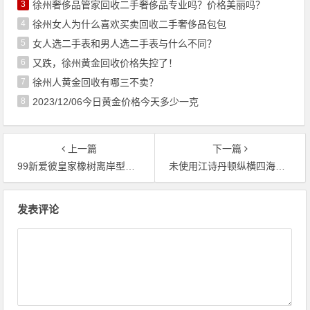
3
徐州奢侈品管家回收二手奢侈品专业吗？价格美丽吗？
4
徐州女人为什么喜欢买卖回收二手奢侈品包包
5
女人选二手表和男人选二手表与什么不同？
6
又跌，徐州黄金回收价格失控了！
7
徐州人黄金回收有哪三不卖？
8
2023/12/06今日黄金价格今天多少一克
上一篇
下一篇
99新爱彼皇家橡树离岸型系列精钢自动机械男表回收价格查询
未使用江诗丹顿纵横四海系列精钢自动机械男表回收价格查询
文章导航
发表评论