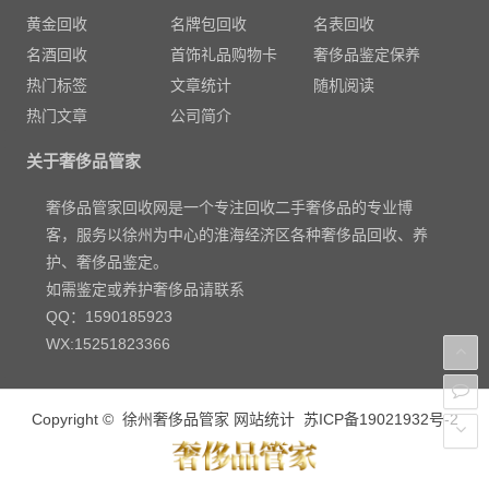
黄金回收
名牌包回收
名表回收
名酒回收
首饰礼品购物卡
奢侈品鉴定保养
热门标签
文章统计
随机阅读
热门文章
公司简介
关于奢侈品管家
奢侈品管家回收网是一个专注回收二手奢侈品的专业博
客，服务以徐州为中心的淮海经济区各种奢侈品回收、养
护、奢侈品鉴定。
如需鉴定或养护奢侈品请联系
QQ：1590185923
WX:15251823366
Copyright ©
徐州奢侈品管家
网站统计
苏ICP备19021932号-2