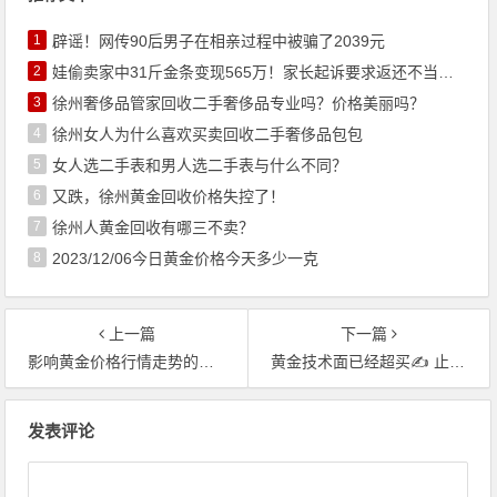
1
辟谣！网传90后男子在相亲过程中被骗了2039元
2
娃偷卖家中31斤金条变现565万！家长起诉要求返还不当得利！
3
徐州奢侈品管家回收二手奢侈品专业吗？价格美丽吗？
4
徐州女人为什么喜欢买卖回收二手奢侈品包包
5
女人选二手表和男人选二手表与什么不同？
6
又跌，徐州黄金回收价格失控了！
7
徐州人黄金回收有哪三不卖？
8
2023/12/06今日黄金价格今天多少一克
上一篇
下一篇
影响黄金价格行情走势的国际财经日历(2020年05月16日）
黄金技术面已经超买✍ 止损（止盈）三大方法避免暴涨后迎来一波回调
文章导航
发表评论