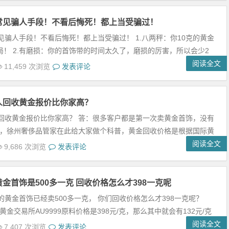
常见骗人手段！不看后悔死！都上当受骗过！
见骗人手段！不看后悔死！都上当受骗过！ 1.八两秤：你10克的黄金
！ 2.有磨损：你的首饰带的时间太久了，磨损的厉害，所以会少2
阅读全文
11,459 次浏览
发表评论
人回收黄金报价比你家高？
回收黄金报价比你家高？ 答：很多客户都是第一次卖黄金首饰，没有
，徐州奢侈品管家在此给大家做个科普，黄金回收价格是根据国际黄
阅读全文
9,686 次浏览
发表评论
金首饰是500多一克 回收价格怎么才398一克呢
的黄金首饰已经卖500多一克， 你们回收价格怎么才398一克呢？
金交易所AU9999原料价格是398元/克，那么其中就会有132元/克
阅读全文
7,407 次浏览
发表评论