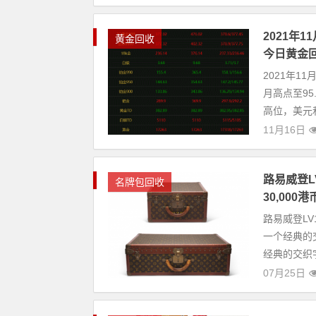
2021年
黄金回收
今日黄金回收
2021年1
月高点至9
高位，美元
11月16日
路易威登L
名牌包回收
30,000港
路易威登LV
一个经典的交织
经典的交织字.
07月25日