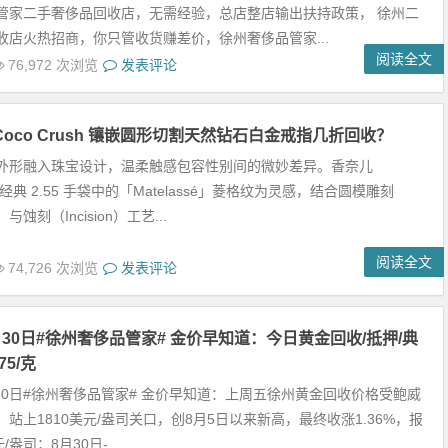
管家二手奢侈品回收店，无需经验，总店整店输出扶持政策， 徐州二
收店火热招商，你只管收货赚差价，徐州奢侈品管家...
阅读全文
76,972 次浏览
发表评论
l Coco Crush 镶嵌圆形切割天然钻石白金戒指几折回收？
外形融入珠宝设计，温柔触感包容性别间的微妙差异。香奈儿
以经典 2.55 手袋中的「Matelassé」菱格纹为灵感，结合圆模雕刻
）与蚀刻（Incision）工艺...
阅读全文
74,726 次浏览
发表评论
8月30日#徐州奢侈品管家# 金价早知道：今日黄金回收/抵押/典
5/克
月30日#徐州奢侈品管家# 金价早知道：上周五徐州黄金回收价格受鲍威
站上1810美元/盎司关口，创8月5日以来新高，最终收涨1.36%，报
元/盎司；8月30日-...