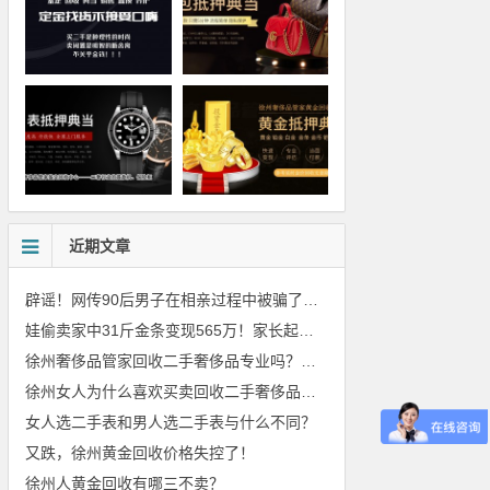
近期文章
辟谣！网传90后男子在相亲过程中被骗了2039元
娃偷卖家中31斤金条变现565万！家长起诉要求返还不当得利！
徐州奢侈品管家回收二手奢侈品专业吗？价格美丽吗？
徐州女人为什么喜欢买卖回收二手奢侈品包包
女人选二手表和男人选二手表与什么不同？
又跌，徐州黄金回收价格失控了！
徐州人黄金回收有哪三不卖？