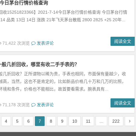
-14今日茅台行情价格查询
收15251823366】2021-7-14今日茅台行情价格查询 今日茅台行情
-14 品类 13日 14日 涨跌 21年飞天茅台散瓶 2800 2825 +25 20年...
阅读全文
71,422 次浏览
发表评论
一般几折回收，哪里有收二手手表的？
般几折回收？正所谓物以稀为贵，手表也相同，市面保有量越少，收
越高，当然，这也不是肯定的，比如新品价格几十万和几万的比照，
环境和条件，价格也不能相比，故首要看需求。腕表具有...
阅读全文
71,178 次浏览
发表评论
4
5
6
7
8
9
10
11
…
222