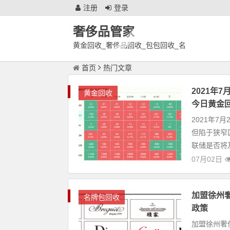
注册
登录
奢侈品管家
黄金回收_奢侈品回收_包包回收_名
表回收_徐州奢侈品鉴定回收中心
首页
热门文章
2021年
黄金回收
今日黄金回收
2021年7
但陷于狭窄
联储是否将
07月02日
加盟徐州
名牌包回收
政策
加盟徐州奢