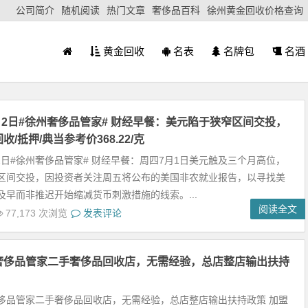
公司简介
随机阅读
热门文章
奢侈品百科
徐州黄金回收价格查询
黄金回收
名表
名牌包
名酒
7月2日#徐州奢侈品管家# 财经早餐：美元陷于狭窄区间交投，
/抵押/典当参考价368.22/克
月2日#徐州奢侈品管家# 财经早餐：周四7月1日美元触及三个月高位，
区间交投，因投资者关注周五将公布的美国非农就业报告，以寻找美
及早而非推迟开始缩减货币刺激措施的线索。...
阅读全文
77,173 次浏览
发表评论
奢侈品管家二手奢侈品回收店，无需经验，总店整店输出扶持
侈品管家二手奢侈品回收店，无需经验，总店整店输出扶持政策 加盟