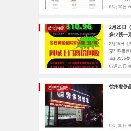
08月30日
2月25
黄金回收
多少钱一
2月25日
克？昨夜徐州
点1.053
02月25日
徐州奢侈
名牌包回收
08月30日